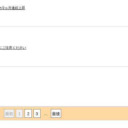
が2ヵ月連続上昇
にご注意ください
...
最初
1
2
3
最後