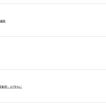
ン減税
変動型」が79％に