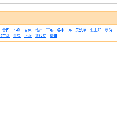
雷門
小島
台東
根岸
下谷
谷中
寿
元浅草
北上野
蔵前
浅草橋
竜泉
上野
西浅草
清川