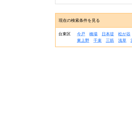
現在の検索条件を見る
台東区
今戸
橋場
日本堤
松が谷
東上野
千束
三筋
浅草