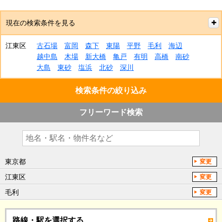
現在の検索条件を見る
江東区
古石場
富岡
森下
東陽
平野
毛利
海辺
越中島
木場
新大橋
亀戸
有明
高橋
南砂
大島
東砂
塩浜
北砂
深川
検索条件の絞り込み
フリーワード検索
東京都
変更
江東区
変更
毛利
変更
路線・駅を選択する