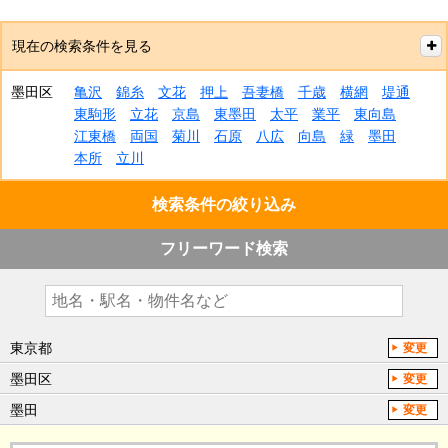
現在の検索条件を見る
墨田区
亀沢
錦糸
文花
押上
吾妻橋
千歳
横網
堤通
東駒形
立花
京島
東墨田
太平
業平
東向島
江東橋
両国
菊川
石原
八広
向島
緑
墨田
本所
立川
検索条件の絞り込み
フリーワード検索
東京都
変更
墨田区
変更
墨田
変更