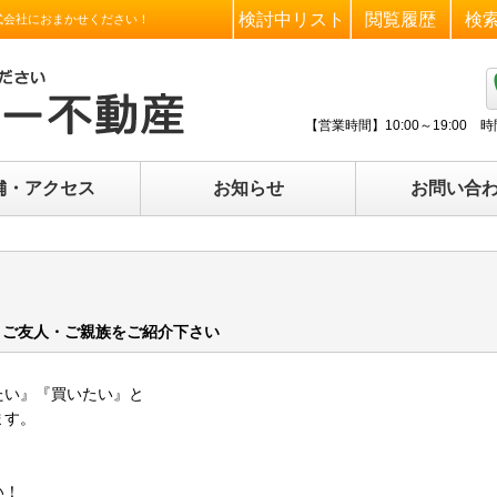
検討中リスト
閲覧履歴
検
式会社におまかせください！
【営業時間】
10:00～19:0
舗・アクセス
お知らせ
お問い合
・ご友人・ご親族をご紹介下さい
たい』『買いたい』と
ます。
。
い！