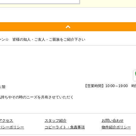
ーン☆ 皆様の知人・ご友人・ご親族をご紹介下さい
【営業時間】
10:00～19:0
１階
気持ちやその時のニーズを共有させていただく
アクセス
スタッフ紹介
お問い合わせ
バシーポリシー
コピーライト・免責事項
物件紹介ポリシー