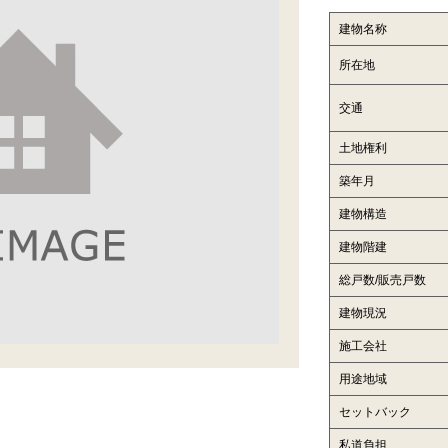
建物名称
所在地
交通
土地権利
築年月
建物構造
建物階建
総戸数/販売戸数
建物現況
施工会社
用途地域
セットバック
私道負担