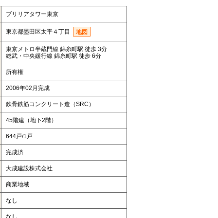
ブリリアタワー東京
東京都墨田区太平４丁目
地図
東京メトロ半蔵門線 錦糸町駅 徒歩 3分
総武・中央緩行線 錦糸町駅 徒歩 6分
所有権
2006年02月完成
鉄骨鉄筋コンクリート造（SRC）
45階建（地下2階）
644戸/1戸
完成済
大成建設株式会社
商業地域
なし
なし