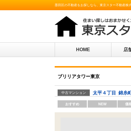
墨田区の不動産をお探しなら、東京スター不動産株
HOME
店
ブリリアタワー東京
太平４丁目
錦糸町
中古マンション
おすすめ
NEW
価