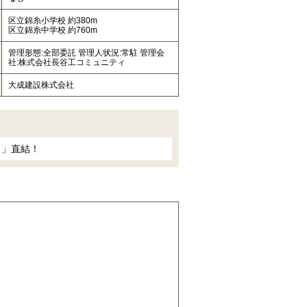
区立錦糸小学校 約380m
区立錦糸中学校 約760m
管理形態:全部委託 管理人状況:常駐 管理会
社:株式会社長谷工コミュニティ
大成建設株式会社
ス」直結！