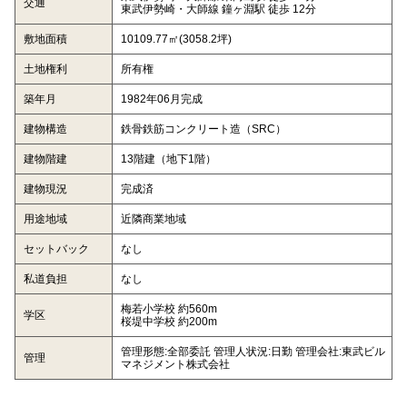
交通
東武伊勢崎・大師線 鐘ヶ淵駅 徒歩 12分
敷地面積
10109.77㎡(3058.2坪)
土地権利
所有権
築年月
1982年06月完成
建物構造
鉄骨鉄筋コンクリート造（SRC）
建物階建
13階建（地下1階）
建物現況
完成済
用途地域
近隣商業地域
セットバック
なし
私道負担
なし
梅若小学校 約560m
学区
桜堤中学校 約200m
管理形態:全部委託 管理人状況:日勤 管理会社:東武ビル
管理
マネジメント株式会社