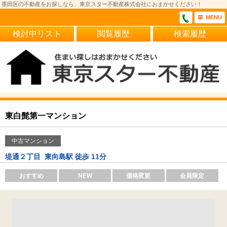
墨田区の不動産をお探しなら、東京スター不動産株式会社におまかせください！
MENU
検討中リスト
閲覧履歴
検索履歴
東白髭第一マンション
中古マンション
堤通２丁目
東向島駅 徒歩 11分
おすすめ
NEW
価格変更
会員限定