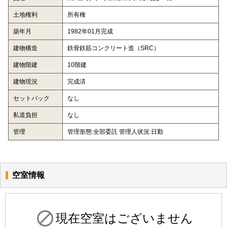
土地権利
所有権
築年月
1982年01月完成
建物構造
鉄骨鉄筋コンクリート造（SRC）
建物階建
10階建
建物現況
完成済
セットバック
なし
私道負担
なし
管理
管理形態:全部委託 管理人状況:日勤
空室情報
現在空室はございません