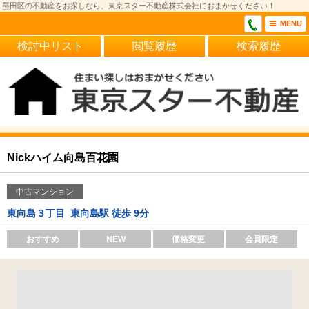
墨田区の不動産をお探しなら、東京スター不動産株式会社におまかせください！
MENU
検討中リスト
閲覧履歴
検索履歴
Nickハイム向島百花園
中古マンション
東向島３丁目
東向島駅 徒歩 9分
おすすめ
NEW
価格変更
会員限定