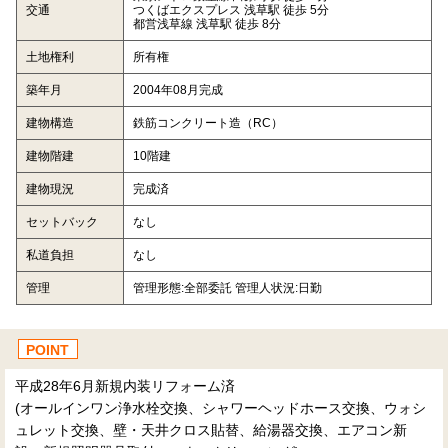
交通
つくばエクスプレス 浅草駅 徒歩 5分
都営浅草線 浅草駅 徒歩 8分
土地権利
所有権
築年月
2004年08月完成
建物構造
鉄筋コンクリート造（RC）
建物階建
10階建
建物現況
完成済
セットバック
なし
私道負担
なし
管理
管理形態:全部委託 管理人状況:日勤
POINT
平成28年6月新規内装リフォーム済
(オールインワン浄水栓交換、シャワーヘッドホース交換、ウォシ
ュレット交換、壁・天井クロス貼替、給湯器交換、エアコン新