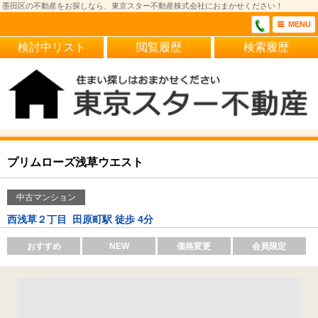
墨田区の不動産をお探しなら、東京スター不動産株式会社におまかせください！
MENU
検討中リスト
閲覧履歴
検索履歴
プリムローズ浅草ウエスト
中古マンション
西浅草２丁目
田原町駅 徒歩 4分
おすすめ
NEW
価格変更
会員限定