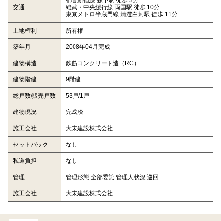
都営新宿線 森下駅 徒歩 3分
交通
総武・中央緩行線 両国駅 徒歩 10分
東京メトロ半蔵門線 清澄白河駅 徒歩 11分
土地権利
所有権
築年月
2008年04月完成
建物構造
鉄筋コンクリート造（RC）
建物階建
9階建
総戸数/販売戸数
53戸/1戸
建物現況
完成済
施工会社
大末建設株式会社
セットバック
なし
私道負担
なし
管理
管理形態:全部委託 管理人状況:巡回
施工会社
大末建設株式会社