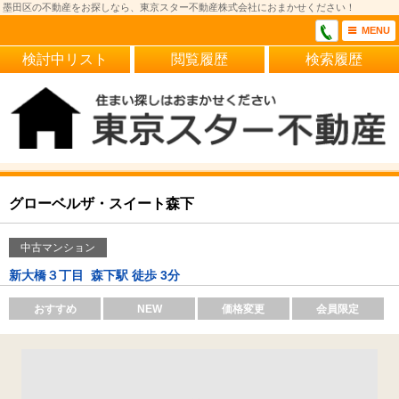
墨田区の不動産をお探しなら、東京スター不動産株式会社におまかせください！
MENU
検討中リスト
閲覧履歴
検索履歴
グローベルザ・スイート森下
中古マンション
新大橋３丁目
森下駅 徒歩 3分
おすすめ
NEW
価格変更
会員限定