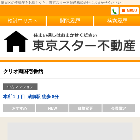
墨田区の不動産をお探しなら、東京スター不動産株式会社におまかせください！
MENU
検討中リスト
閲覧履歴
検索履歴
クリオ両国壱番館
中古マンション
本所１丁目
蔵前駅 徒歩 8分
おすすめ
NEW
価格変更
会員限定