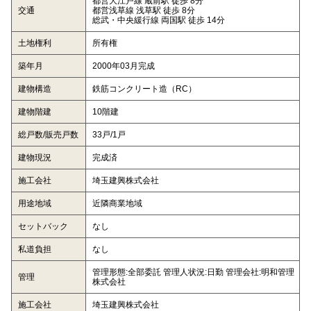
都営大江戸線 蔵前駅 徒歩 8分
交通
都営浅草線 浅草駅 徒歩 8分
総武・中央緩行線 両国駅 徒歩 14分
土地権利
所有権
築年月
2000年03月完成
建物構造
鉄筋コンクリート造（RC）
建物階建
10階建
総戸数/販売戸数
33戸/1戸
建物現況
完成済
施工会社
埼玉建興株式会社
用途地域
近隣商業地域
セットバック
なし
私道負担
なし
管理形態:全部委託 管理人状況:日勤 管理会社:明和管理
管理
株式会社
施工会社
埼玉建興株式会社