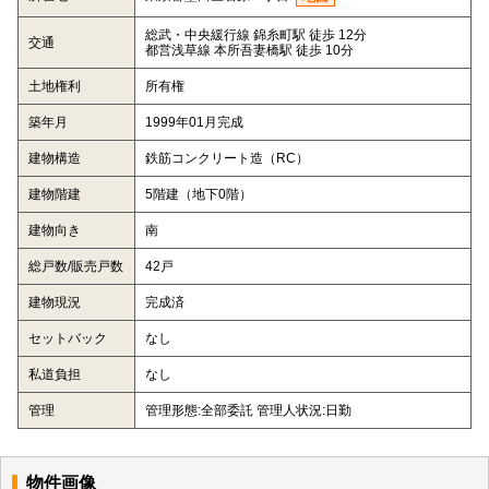
総武・中央緩行線 錦糸町駅 徒歩 12分
交通
都営浅草線 本所吾妻橋駅 徒歩 10分
土地権利
所有権
築年月
1999年01月完成
建物構造
鉄筋コンクリート造（RC）
建物階建
5階建（地下0階）
建物向き
南
総戸数/販売戸数
42戸
建物現況
完成済
セットバック
なし
私道負担
なし
管理
管理形態:全部委託 管理人状況:日勤
物件画像