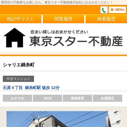
墨田区の不動産をお探しなら、東京スター不動産株式会社におまかせください！
MENU
検討中リスト
閲覧履歴
検索履歴
シャリエ錦糸町
中古マンション
石原４丁目
錦糸町駅 徒歩 12分
おすすめ
NEW
価格変更
会員限定