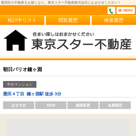
墨田区の不動産をお探しなら、東京スター不動産株式会社におまかせください！
MENU
検討中リスト
閲覧履歴
検索履歴
朝日パリオ鐘ヶ淵
中古マンション
墨田４丁目
鐘ヶ淵駅 徒歩 3分
おすすめ
NEW
価格変更
会員限定