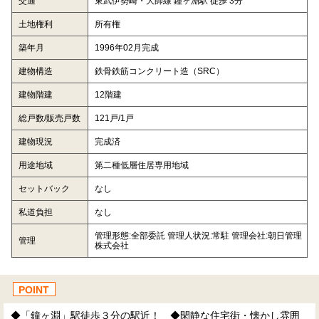
交通
東武伊勢崎・大師線 鐘ヶ淵駅 徒歩 3分
土地権利
所有権
築年月
1996年02月完成
建物構造
鉄骨鉄筋コンクリート造（SRC）
建物階建
12階建
総戸数/販売戸数
121戸/1戸
建物現況
完成済
用途地域
第二種低層住居専用地域
セットバック
なし
私道負担
なし
管理形態:全部委託 管理人状況:常駐 管理会社:朝日管理
管理
株式会社
POINT
◆「鐘ヶ淵」駅徒歩３分の駅近！ ◆閑静な住宅街・懐かし雰囲