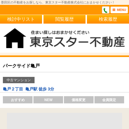
墨田区の不動産をお探しなら、東京スター不動産株式会社におまかせください！
MENU
検討中リスト
閲覧履歴
検索履歴
パークサイド亀戸
中古マンション
亀戸２丁目
亀戸駅 徒歩 3分
おすすめ
NEW
価格変更
会員限定