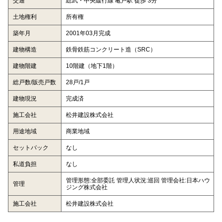
交通
総武・中央緩行線 亀戸駅 徒歩 3分
土地権利
所有権
築年月
2001年03月完成
建物構造
鉄骨鉄筋コンクリート造（SRC）
建物階建
10階建（地下1階）
総戸数/販売戸数
28戸/1戸
建物現況
完成済
施工会社
松井建設株式会社
用途地域
商業地域
セットバック
なし
私道負担
なし
管理形態:全部委託 管理人状況:巡回 管理会社:日本ハウ
管理
ジング株式会社
施工会社
松井建設株式会社