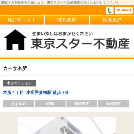
墨田区の不動産をお探しなら、東京スター不動産株式会社におまかせください！
MENU
検討中リスト
閲覧履歴
検索履歴
カーサ本所
中古マンション
本所４丁目
本所吾妻橋駅 徒歩 7分
おすすめ
NEW
価格変更
会員限定