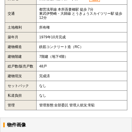
都営浅草線 本所吾妻橋駅 徒歩 7分
交通
東武伊勢崎・大師線 とうきょうスカイツリー駅 徒歩
12分
土地権利
所有権
築年月
1979年10月完成
建物構造
鉄筋コンクリート造（RC）
建物階建
7階建（地下4階）
総戸数/販売戸数
48戸
建物現況
完成済
セットバック
なし
私道負担
なし
管理
管理形態:全部委託 管理人状況:常駐
物件画像