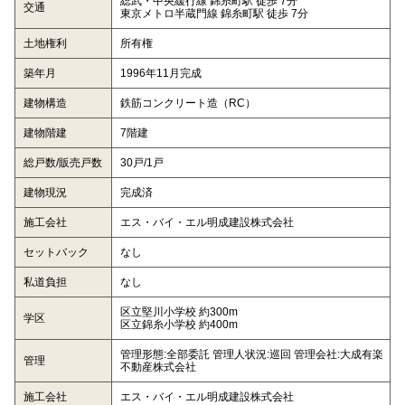
総武・中央緩行線 錦糸町駅 徒歩 7分
交通
東京メトロ半蔵門線 錦糸町駅 徒歩 7分
土地権利
所有権
築年月
1996年11月完成
建物構造
鉄筋コンクリート造（RC）
建物階建
7階建
総戸数/販売戸数
30戸/1戸
建物現況
完成済
施工会社
エス・バイ・エル明成建設株式会社
セットバック
なし
私道負担
なし
区立堅川小学校 約300m
学区
区立錦糸小学校 約400m
管理形態:全部委託 管理人状況:巡回 管理会社:大成有楽
管理
不動産株式会社
施工会社
エス・バイ・エル明成建設株式会社