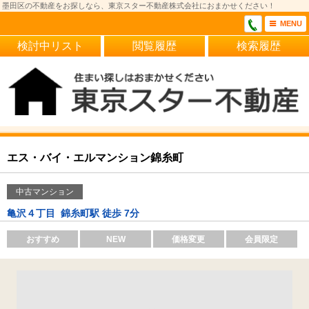
墨田区の不動産をお探しなら、東京スター不動産株式会社におまかせください！
MENU
検討中リスト
閲覧履歴
検索履歴
エス・バイ・エルマンション錦糸町
中古マンション
亀沢４丁目
錦糸町駅 徒歩 7分
おすすめ
NEW
価格変更
会員限定