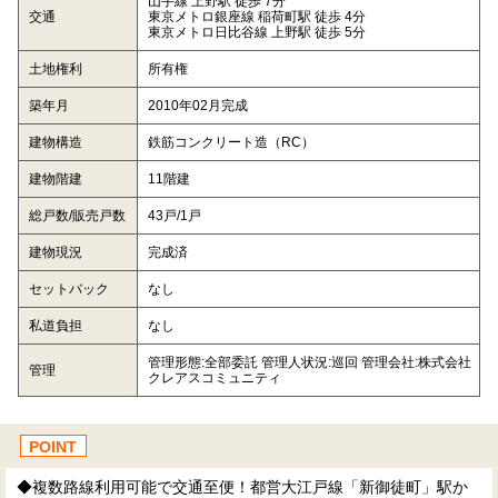
山手線 上野駅 徒歩 7分
交通
東京メトロ銀座線 稲荷町駅 徒歩 4分
東京メトロ日比谷線 上野駅 徒歩 5分
土地権利
所有権
築年月
2010年02月完成
建物構造
鉄筋コンクリート造（RC）
建物階建
11階建
総戸数/販売戸数
43戸/1戸
建物現況
完成済
セットバック
なし
私道負担
なし
管理形態:全部委託 管理人状況:巡回 管理会社:株式会社
管理
クレアスコミュニティ
POINT
◆複数路線利用可能で交通至便！都営大江戸線「新御徒町」駅か